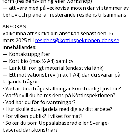
form (residensvisning eller workshop)
— att vara med på veckovisa möten där vi stämmer av
behov och planerar resterande residens tillsammans
ANSÖKAN
Välkomna att skicka din ansökan senast den 16
mars 2025 till
residens@kottinspektionen-dans.se
innehållandes:
— Kontaktuppgifter
— Kort bio (max ½ A4) samt cv
— Länk till rörligt material (endast via länk)
— Ett motivationsbrev (max 1 A4) där du svarar på
följande frågor:
• Vad är dina frågeställningar konstnärligt just nu?
• Varför vill du ha residens på Köttinspektionen?
• Vad har du för förväntningar?
• Hur skulle du vilja dela med dig av ditt arbete?
• För vilken publik? I vilket format?
• Söker du som Uppsalabaserad eller Sverige-
baserad danskonstnär?