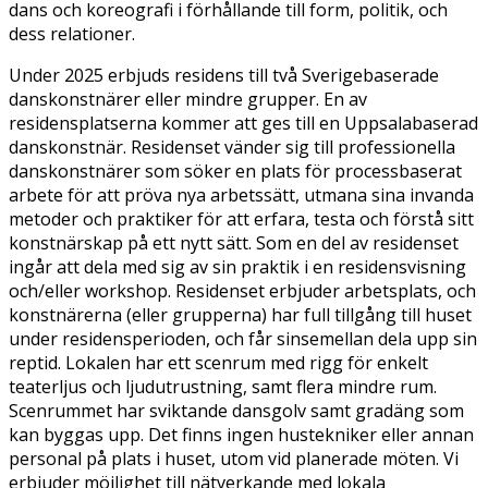
dans och koreografi i förhållande till form, politik, och
dess relationer.
Under 2025 erbjuds residens till två Sverigebaserade
danskonstnärer eller mindre grupper. En av
residensplatserna kommer att ges till en Uppsalabaserad
danskonstnär. Residenset vänder sig till professionella
danskonstnärer som söker en plats för processbaserat
arbete för att pröva nya arbetssätt, utmana sina invanda
metoder och praktiker för att erfara, testa och förstå sitt
konstnärskap på ett nytt sätt. Som en del av residenset
ingår att dela med sig av sin praktik i en residensvisning
och/eller workshop. Residenset erbjuder arbetsplats, och
konstnärerna (eller grupperna) har full tillgång till huset
under residensperioden, och får sinsemellan dela upp sin
reptid. Lokalen har ett scenrum med rigg för enkelt
teaterljus och ljudutrustning, samt flera mindre rum.
Scenrummet har sviktande dansgolv samt gradäng som
kan byggas upp. Det finns ingen hustekniker eller annan
personal på plats i huset, utom vid planerade möten. Vi
erbjuder möjlighet till nätverkande med lokala