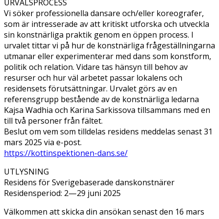
URVALSPROCESS
Vi söker professionella dansare och/eller koreografer,
som är intresserade av att kritiskt utforska och utveckla
sin konstnärliga praktik genom en öppen process. I
urvalet tittar vi på hur de konstnärliga frågeställningarna
utmanar eller experimenterar med dans som konstform,
politik och relation. Vidare tas hänsyn till behov av
resurser och hur väl arbetet passar lokalens och
residensets förutsättningar. Urvalet görs av en
referensgrupp bestående av de konstnärliga ledarna
Kajsa Wadhia och Karina Sarkissova tillsammans med en
till två personer från fältet.
Beslut om vem som tilldelas residens meddelas senast 31
mars 2025 via e-post.
https://kottinspektionen-dans.se/
UTLYSNING
Residens för Sverigebaserade danskonstnärer
Residensperiod: 2—29 juni 2025
Välkommen att skicka din ansökan senast den 16 mars